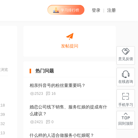
登录
|
注册
学习排行榜
发帖提问
意见反馈
次浏览
热门问题
在线咨询
相亲抖音号的粉丝量重要吗？
2523
16
手机学习
:18
婚恋公司线下销售、服务红娘的提成有什
么建议？
:39
2421
0
回到顶部
:32
:13
什么样的人适合做服务小红娘呢？