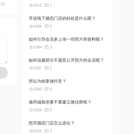
:12
2411
1
开设线下婚恋门店的好处是什么呢？
2404
0
如何引导会员多上传一些照片和资料呢？
2394
0
如何说服部分不愿意公开照片的会员呢？
2387
2
所以为啥要做抖音？
2383
0
做同城相亲要不要建立微信群呢？
2364
0
想开婚恋门店怎么选址？
2331
3